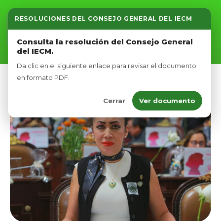
RESOLUCIONES DEL CONSEJO GENERAL DEL IECM
Inicio
Consulta la resolución del Consejo General
del IECM.
Nosotros
Da clic en el siguiente enlace para revisar el documento
Afíliate
en formato PDF.
Cerrar
Ver documento
Eventos