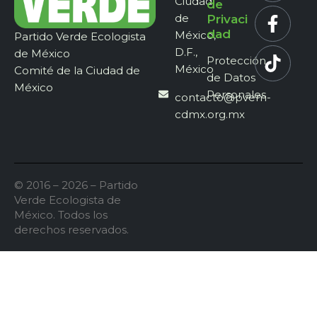
Ciudad
de
de
Privaci
dad
México,
Partido Verde Ecologista
D.F.,
de México
Protección
México
Comité de la Ciudad de
de Datos
México
Personales
contacto@pvem-
cdmx.org.mx
© 2016 – 2026 – Partido
Verde Ecologista de
México. Todos los
derechos reservados.