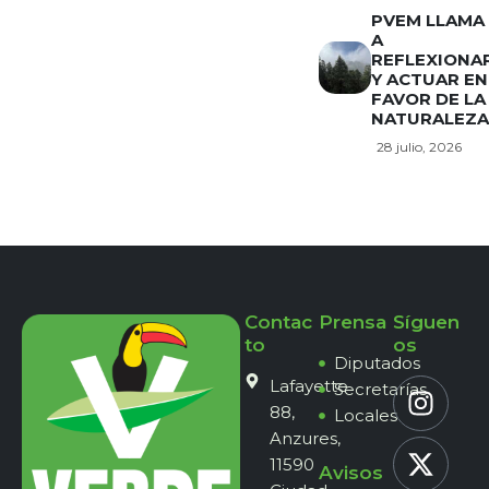
PVEM LLAMA
A
REFLEXIONA
Y ACTUAR EN
FAVOR DE LA
NATURALEZA
28 julio, 2026
Contac
Prensa
Síguen
to
os
Diputados
Lafayette
Secretarías
88,
Locales
Anzures,
11590
Avisos