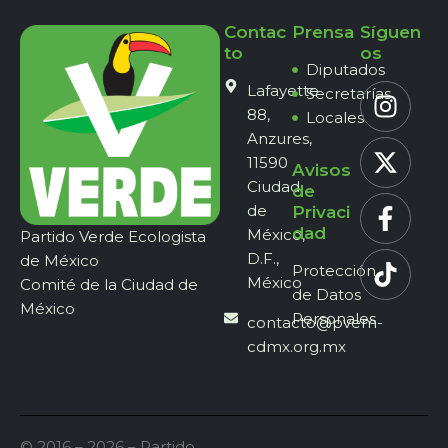
Contac
Prensa
Síguen
to
os
Diputados
Lafayette
Secretarías
88,
Locales
Anzures,
11590
Avisos
Ciudad
de
de
Privaci
dad
México,
Partido Verde Ecologista
D.F.,
de México
Protección
México
Comité de la Ciudad de
de Datos
México
Personales
contacto@pvem-
cdmx.org.mx
© 2016 – 2026 – Partido