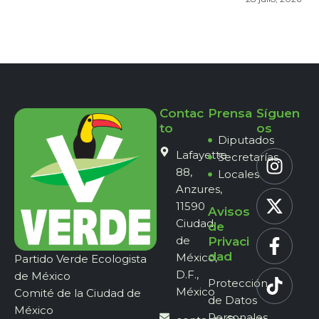
Contac
Prensa
Síguen
to
os
Diputados
Lafayette
Secretarías
88,
Locales
Anzures,
11590
Avisos
Ciudad
de
de
Privaci
dad
México,
Partido Verde Ecologista
D.F.,
de México
Protección
México
Comité de la Ciudad de
de Datos
México
Personales