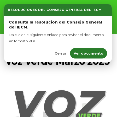
RESOLUCIONES DEL CONSEJO GENERAL DEL IECM
Inicio
Consulta la resolución del Consejo General
del IECM.
Nosotros
Da clic en el siguiente enlace para revisar el documento
Afíliate
en formato PDF.
BIENESTAR ANIMAL
VOZ VERDE
Cerrar
Ver documento
Eventos
Voz Verde Marzo 2025