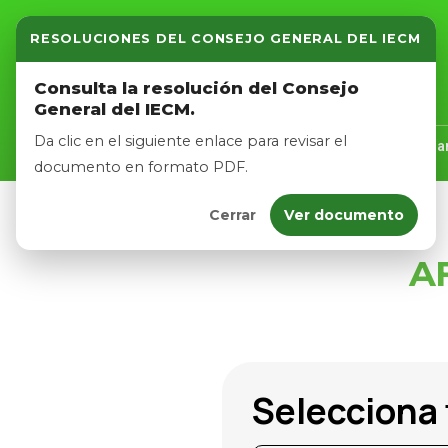
RESOLUCIONES DEL CONSEJO GENERAL DEL IECM
Inicio
Consulta la resolución del Consejo
General del IECM.
Nosotros
Da clic en el siguiente enlace para revisar el
Inicio
Nosotros
Logros
Noticias
Tra
documento en formato PDF.
Cerrar
Ver documento
Afíliate
A
Eventos
Selecciona 