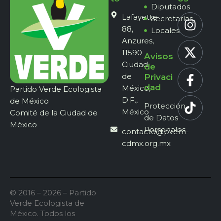
Diputados
Lafayette
Secretarías
88,
Locales
Anzures,
11590
Avisos
Ciudad
de
de
Privaci
dad
México,
Partido Verde Ecologista
D.F.,
de México
Protección
México
Comité de la Ciudad de
de Datos
México
Personales
contacto@pvem-
cdmx.org.mx
© 2016 – 2026 – Partido
Verde Ecologista de
México. Todos los