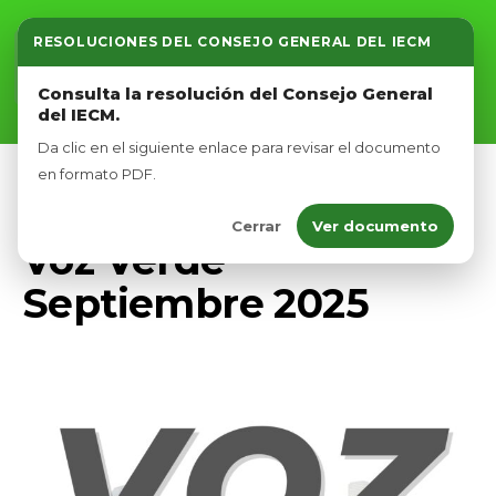
RESOLUCIONES DEL CONSEJO GENERAL DEL IECM
Inicio
Consulta la resolución del Consejo General
del IECM.
Nosotros
Da clic en el siguiente enlace para revisar el documento
Afíliate
en formato PDF.
VOZ VERDE
Cerrar
Ver documento
Eventos
Voz Verde
Septiembre 2025