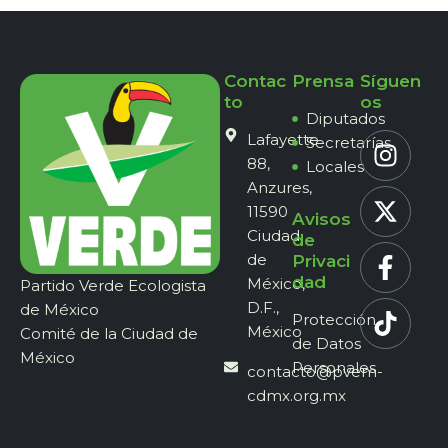
Contac
Prensa
Síguen
to
os
Diputados
Lafayette
Secretarías
88,
Locales
Anzures,
11590
Avisos
Ciudad
de
de
Privaci
dad
México,
Partido Verde Ecologista
D.F.,
de México
Protección
México
Comité de la Ciudad de
de Datos
México
Personales
contacto@pvem-
cdmx.org.mx