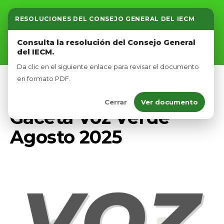
RESOLUCIONES DEL CONSEJO GENERAL DEL IECM
Inicio
Consulta la resolución del Consejo General
del IECM.
Nosotros
Da clic en el siguiente enlace para revisar el documento
Afíliate
en formato PDF.
VOZ VERDE
Cerrar
Ver documento
Eventos
Gaceta Voz Verde
Agosto 2025