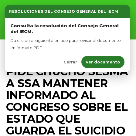
RESOLUCIONES DEL CONSEJO GENERAL DEL IECM
Inicio
Consulta la resolución del Consejo General
del IECM.
Nosotros
Da clic en el siguiente enlace para revisar el documento
Afíliate
en formato PDF.
PRENSA
SALUD
Cerrar
Ver documento
Eventos
PIDE CHUCHO SESMA
A SSA MANTENER
INFORMADO AL
CONGRESO SOBRE EL
ESTADO QUE
GUARDA EL SUICIDIO