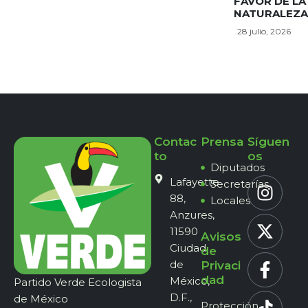
FAVOR DE LA
NATURALEZA
28 julio, 2026
Contac
Prensa
Síguen
to
os
Diputados
Lafayette
Secretarías
88,
Locales
Anzures,
11590
Avisos
Ciudad
de
de
Privaci
dad
México,
Partido Verde Ecologista
D.F.,
de México
Protección