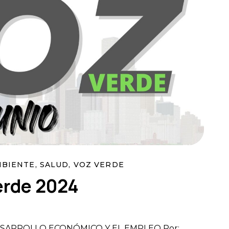
MBIENTE
,
SALUD
,
VOZ VERDE
erde 2024
ESARROLLO ECONÓMICO Y EL EMPLEO Por: