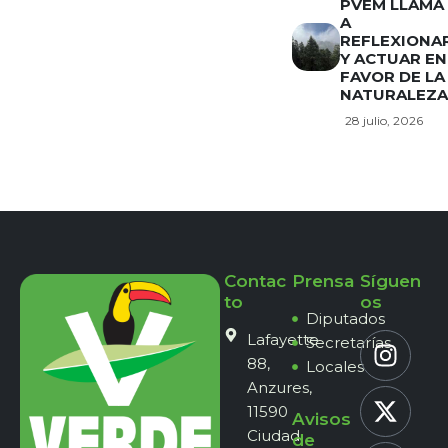
PVEM LLAMA
A
REFLEXIONA
Y ACTUAR EN
FAVOR DE LA
NATURALEZA
28 julio, 2026
Contac
Prensa
Síguen
to
os
Diputados
Lafayette
Secretarías
88,
Locales
Anzures,
11590
Avisos
Ciudad
de