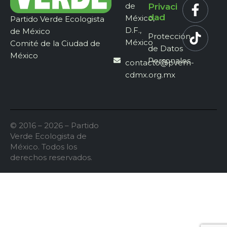
de
Privaci
dad
México,
Partido Verde Ecologista
D.F.,
de México
Protección
México
Comité de la Ciudad de
de Datos
México
Personales
contacto@pvem-
cdmx.org.mx
© 2016 – 2026 – Partido
Verde Ecologista de
México. Todos los
derechos reservados.