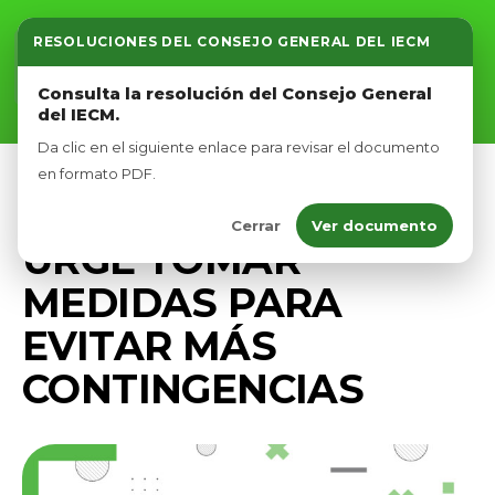
RESOLUCIONES DEL CONSEJO GENERAL DEL IECM
Inicio
Consulta la resolución del Consejo General
del IECM.
Nosotros
Da clic en el siguiente enlace para revisar el documento
Afíliate
en formato PDF.
PRENSA
Cerrar
Ver documento
Eventos
URGE TOMAR
MEDIDAS PARA
EVITAR MÁS
CONTINGENCIAS