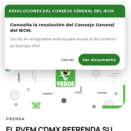
RESOLUCIONES DEL CONSEJO GENERAL DEL IECM
Inicio
Consulta la resolución del Consejo General
del IECM.
Nosotros
Da clic en el siguiente enlace para revisar el documento
Afíliate
en formato PDF.
Cerrar
Ver documento
Eventos
PRENSA
EL PVEM CDMX REFRENDA SU