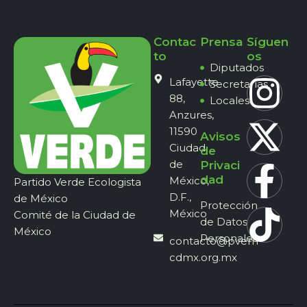
Contac
Prensa
Síguen
to
os
Diputados
Lafayette
Secretarías
88,
Locales
Anzures,
11590
Avisos
Ciudad
de
de
Privaci
dad
México,
Partido Verde Ecologista
D.F.,
de México
Protección
México
Comité de la Ciudad de
de Datos
México
Personales
contacto@pvem-
cdmx.org.mx