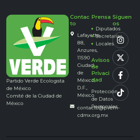
Contac
Prensa
Síguen
to
os
Diputados
Lafayette
Secretarías
88,
Locales
Anzures,
11590
Avisos
Ciudad
de
de
Privaci
dad
México,
Partido Verde Ecologista
D.F.,
de México
Protección
México
Comité de la Ciudad de
de Datos
México
Personales
contacto@pvem-
cdmx.org.mx