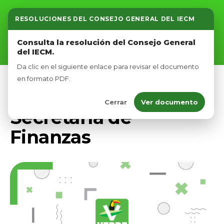
RESOLUCIONES DEL CONSEJO GENERAL DEL IECM
Inicio
Consulta la resolución del Consejo General
del IECM.
Nosotros
Da clic en el siguiente enlace para revisar el documento
Afíliate
en formato PDF.
ESTRUCTURA PVEM CDMX
Cerrar
Ver documento
Eventos
Secretaría de
Finanzas