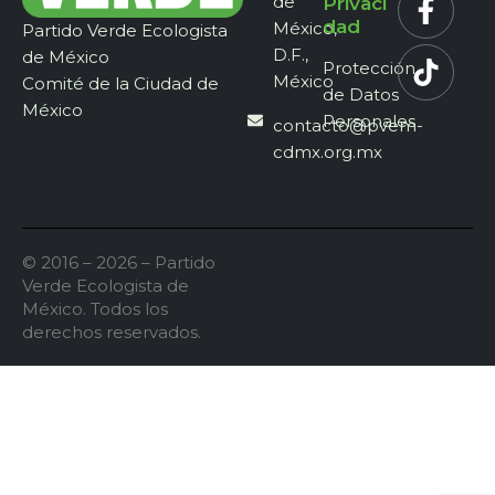
de
Privaci
dad
México,
Partido Verde Ecologista
D.F.,
de México
Protección
México
Comité de la Ciudad de
de Datos
México
Personales
contacto@pvem-
cdmx.org.mx
© 2016 – 2026 – Partido
Verde Ecologista de
México. Todos los
derechos reservados.