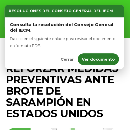
RESOLUCIONES DEL CONSEJO GENERAL DEL IECM
Inicio
Consulta la resolución del Consejo General
del IECM.
Nosotros
Da clic en el siguiente enlace para revisar el documento
Afíliate
en formato PDF.
PRENSA
Cerrar
Ver documento
Eventos
REFORZAR MEDIDAS
PREVENTIVAS ANTE
BROTE DE
SARAMPIÓN EN
ESTADOS UNIDOS