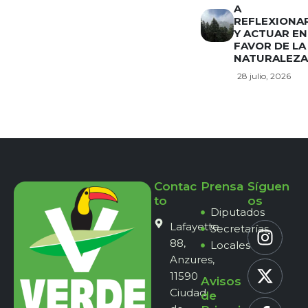
A
REFLEXIONA
Y ACTUAR EN
FAVOR DE LA
NATURALEZA
28 julio, 2026
Contac
Prensa
Síguen
to
os
Diputados
Lafayette
Secretarías
88,
Locales
Anzures,
11590
Avisos
Ciudad
de