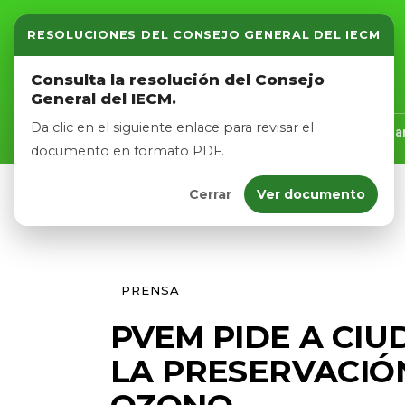
RESOLUCIONES DEL CONSEJO GENERAL DEL IECM
Inicio
Consulta la resolución del Consejo
General del IECM.
Nosotros
Da clic en el siguiente enlace para revisar el
Inicio
Nosotros
Logros
Noticias
Tra
documento en formato PDF.
Cerrar
Ver documento
Afíliate
Eventos
PRENSA
PVEM PIDE A CI
LA PRESERVACIÓ