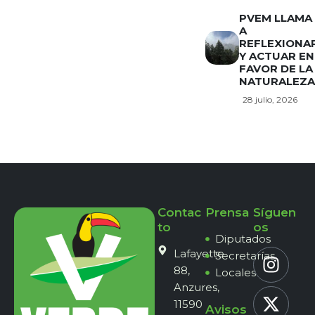
PVEM LLAMA
A
REFLEXIONA
Y ACTUAR EN
FAVOR DE LA
NATURALEZA
28 julio, 2026
Contac
Prensa
Síguen
to
os
Diputados
Lafayette
Secretarías
88,
Locales
Anzures,
11590
Avisos