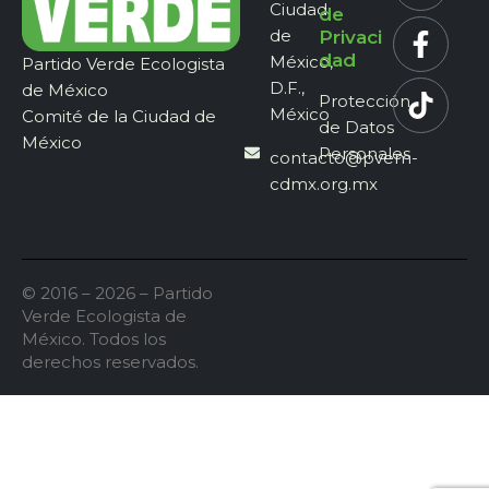
Ciudad
de
de
Privaci
dad
México,
Partido Verde Ecologista
D.F.,
de México
Protección
México
Comité de la Ciudad de
de Datos
México
Personales
contacto@pvem-
cdmx.org.mx
© 2016 – 2026 – Partido
Verde Ecologista de
México. Todos los
derechos reservados.