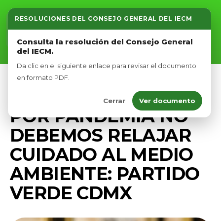
RESOLUCIONES DEL CONSEJO GENERAL DEL IECM
Inicio
Consulta la resolución del Consejo General
del IECM.
Nosotros
Da clic en el siguiente enlace para revisar el documento
Afíliate
en formato PDF.
COMUNICADOS
PRENSA
Cerrar
Ver documento
Eventos
POR PANDEMIA NO
DEBEMOS RELAJAR
CUIDADO AL MEDIO
AMBIENTE: PARTIDO
VERDE CDMX