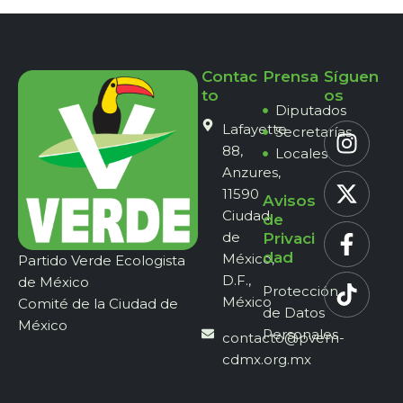
Contac
Prensa
Síguen
to
os
Diputados
Lafayette
Secretarías
88,
Locales
Anzures,
11590
Avisos
Ciudad
de
de
Privaci
dad
México,
Partido Verde Ecologista
D.F.,
de México
Protección
México
Comité de la Ciudad de
de Datos
México
Personales
contacto@pvem-
cdmx.org.mx