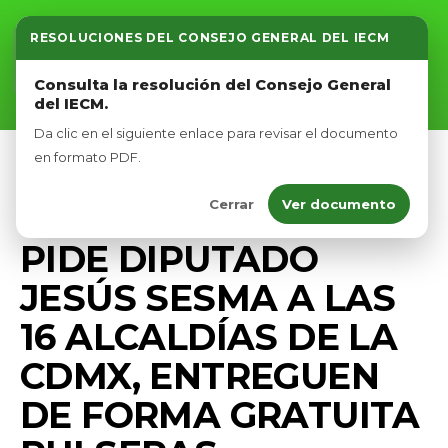
RESOLUCIONES DEL CONSEJO GENERAL DEL IECM
Inicio
Consulta la resolución del Consejo General
del IECM.
Nosotros
Da clic en el siguiente enlace para revisar el documento
Afíliate
en formato PDF.
COMUNICADOS
DIPUTADOS VERDES CDMX
Cerrar
Ver documento
Eventos
PRENSA
SEGURIDAD
PIDE DIPUTADO
JESÚS SESMA A LAS
16 ALCALDÍAS DE LA
CDMX, ENTREGUEN
DE FORMA GRATUITA