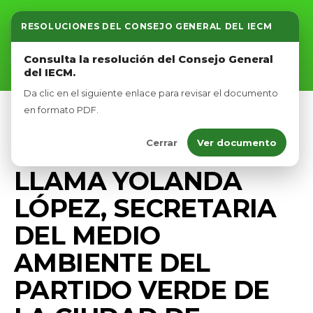
RESOLUCIONES DEL CONSEJO GENERAL DEL IECM
Inicio
Consulta la resolución del Consejo General
del IECM.
Nosotros
Da clic en el siguiente enlace para revisar el documento
Afíliate
en formato PDF.
BIENESTAR ANIMAL
COMUNICADOS
Cerrar
Ver documento
Eventos
PRENSA
LLAMA YOLANDA
LÓPEZ, SECRETARIA
DEL MEDIO
AMBIENTE DEL
PARTIDO VERDE DE