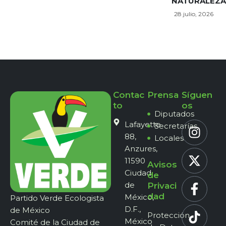
NATURALEZA
28 julio, 2026
Contac
Prensa
Síguen
to
os
Diputados
Lafayette
Secretarías
88,
Locales
Anzures,
11590
Avisos
Ciudad
de
de
Privaci
dad
México,
Partido Verde Ecologista
D.F.,
de México
Protección
México
Comité de la Ciudad de