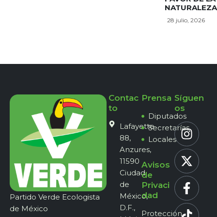
NATURALEZA
28 julio, 2026
Contac
Prensa
Síguen
to
os
Diputados
Lafayette
Secretarías
88,
Locales
Anzures,
11590
Avisos
Ciudad
de
de
Privaci
dad
México,
Partido Verde Ecologista
D.F.,
de México
Protección