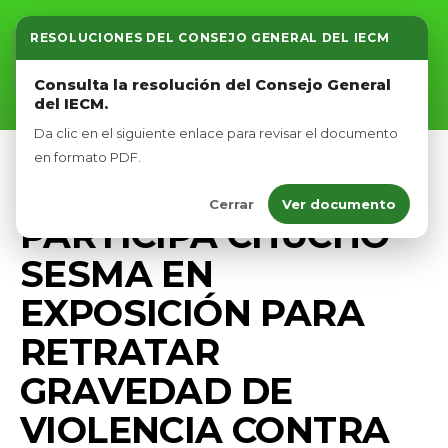
RESOLUCIONES DEL CONSEJO GENERAL DEL IECM
Inicio
Consulta la resolución del Consejo General
del IECM.
Nosotros
Da clic en el siguiente enlace para revisar el documento
Afíliate
en formato PDF.
CAMPAÑA
COMUNICADOS
PRENSA
Cerrar
Ver documento
Eventos
PARTICIPA CHUCHO
SESMA EN
EXPOSICIÓN PARA
RETRATAR
GRAVEDAD DE
VIOLENCIA CONTRA