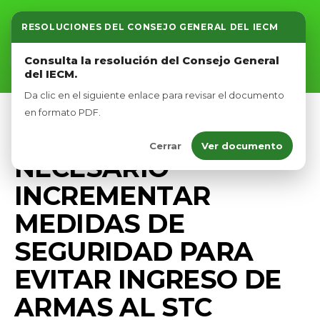
RESOLUCIONES DEL CONSEJO GENERAL DEL IECM
Inicio
Consulta la resolución del Consejo General
del IECM.
Nosotros
Da clic en el siguiente enlace para revisar el documento
Afíliate
en formato PDF.
PRENSA
Cerrar
Ver documento
Eventos
NECESARIO
INCREMENTAR
MEDIDAS DE
SEGURIDAD PARA
EVITAR INGRESO DE
ARMAS AL STC