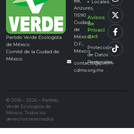
88,
Locales
Anzures,
11590
Avisos
Ciudad
de
de
Privaci
dad
México,
Partido Verde Ecologista
D.F.,
de México
Protección
México
Comité de la Ciudad de
de Datos
México
Personales
contacto@pvem-
cdmx.org.mx
© 2016 – 2026 – Partido
Verde Ecologista de
México. Todos los
derechos reservados.