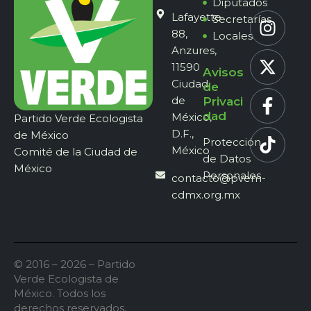
Diputados
Lafayette
Secretarías
88,
Locales
Anzures,
11590
Avisos
Ciudad
de
de
Privaci
dad
México,
Partido Verde Ecologista
D.F.,
de México
Protección
México
Comité de la Ciudad de
de Datos
México
Personales
contacto@pvem-
cdmx.org.mx
© 2016 – 2026 – Partido
Verde Ecologista de
México. Todos los
derechos reservados.