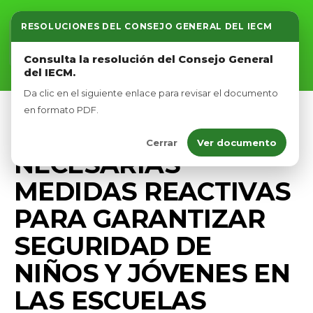
RESOLUCIONES DEL CONSEJO GENERAL DEL IECM
Inicio
Consulta la resolución del Consejo General
del IECM.
Nosotros
Da clic en el siguiente enlace para revisar el documento
Afíliate
en formato PDF.
PRENSA
Cerrar
Ver documento
Eventos
NECESARIAS
MEDIDAS REACTIVAS
PARA GARANTIZAR
SEGURIDAD DE
NIÑOS Y JÓVENES EN
LAS ESCUELAS