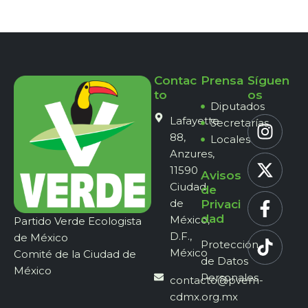
Contac
Prensa
Síguen
to
os
Diputados
Lafayette
Secretarías
88,
Locales
Anzures,
11590
Avisos
Ciudad
de
de
Privaci
dad
México,
Partido Verde Ecologista
D.F.,
de México
Protección
México
Comité de la Ciudad de
de Datos
México
Personales
contacto@pvem-
cdmx.org.mx