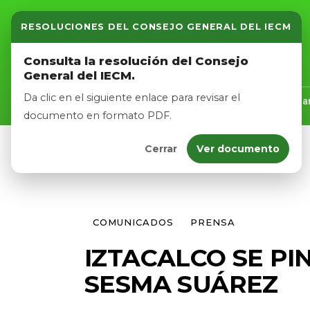
RESOLUCIONES DEL CONSEJO GENERAL DEL IECM
Inicio
Consulta la resolución del Consejo
General del IECM.
Nosotros
Da clic en el siguiente enlace para revisar el
Inicio
Nosotros
Logros
Noticias
Tra
documento en formato PDF.
Cerrar
Ver documento
Afíliate
Eventos
COMUNICADOS
PRENSA
IZTACALCO SE PI
SESMA SUÁREZ