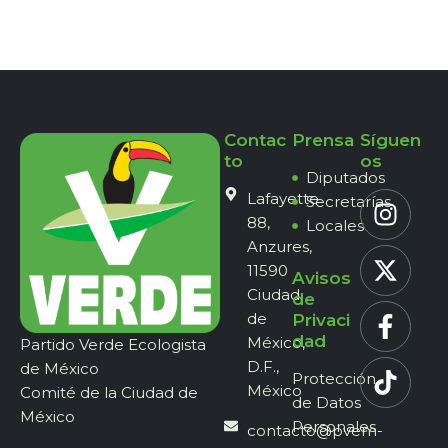
Contac
Prensa
Síguen
to
os
Diputados
Lafayette
Secretarías
88,
Locales
Anzures,
11590
Avisos
Ciudad
de
de
Privaci
dad
México,
Partido Verde Ecologista
D.F.,
de México
Protección
México
Comité de la Ciudad de
de Datos
México
Personales
contacto@pvem-