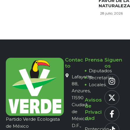
FAVOR DE LA
NATURALEZA
28 julio, 2026
Contac
Prensa
Síguen
to
os
Diputados
Lafayette
Secretarías
88,
Locales
Anzures,
11590
Avisos
Ciudad
de
de
Privaci
dad
México,
Partido Verde Ecologista
D.F.,
de México
Protección