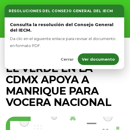
RESOLUCIONES DEL CONSEJO GENERAL DEL IECM
Inicio
Consulta la resolución del Consejo General
del IECM.
Nosotros
Da clic en el siguiente enlace para revisar el documento
Afíliate
en formato PDF.
PRENSA
Cerrar
Ver documento
Eventos
EL VERDE EN LA
CDMX APOYA A
MANRIQUE PARA
VOCERA NACIONAL