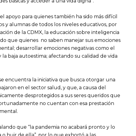
s básicas y acceder a una vida digna”.
del apoyo para quienes también ha sido más difícil
os y alumnas de todos los niveles educativos, por
cación de la CDMX, la educación sobre inteligencia
ndido que quienes no saben manejar sus emociones
 mental; desarrollar emociones negativas como el
n y la baja autoestima; afectando su calidad de vida
e encuentra la iniciativa que busca otorgar una
ajaron en el sector salud, y que, a causa del
micamente desprotegidos a sus seres queridos que
fortunadamente no cuentan con esa prestación
amental.
lando que “la pandemia no acabará pronto y lo
 huir de ella”, por lo que exhortó a las