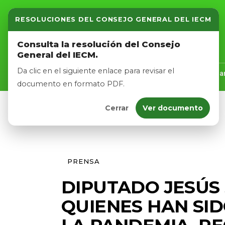
RESOLUCIONES DEL CONSEJO GENERAL DEL IECM
Inicio
Consulta la resolución del Consejo
General del IECM.
Nosotros
Da clic en el siguiente enlace para revisar el
Inicio
Nosotros
Logros
Noticias
Tra
documento en formato PDF.
Cerrar
Ver documento
Afíliate
Eventos
PRENSA
DIPUTADO JESÚS
QUIENES HAN SI