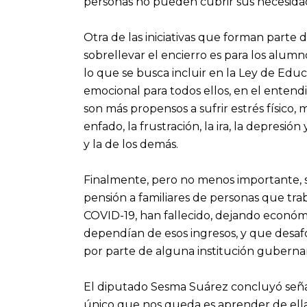
personas no pueden cubrir sus necesidade
Otra de las iniciativas que forman parte 
sobrellevar el encierro es para los alumn
lo que se busca incluir en la Ley de Edu
emocional para todos ellos, en el ente
son más propensos a sufrir estrés físico,
enfado, la frustración, la ira, la depresió
y la de los demás.
Finalmente, pero no menos importante, s
pensión a familiares de personas que trab
COVID-19, han fallecido, dejando econó
dependían de esos ingresos, y que desa
por parte de alguna institución gubern
El diputado Sesma Suárez concluyó seña
único que nos queda es aprender de ella o