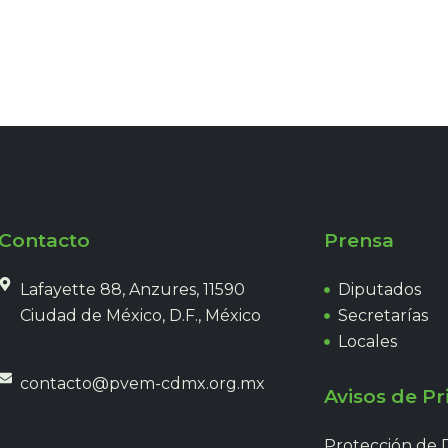
Contacto
Prensa
Lafayette 88, Anzures, 11590
Diputados
Ciudad de México, D.F., México
Secretarías
Locales
contacto@pvem-cdmx.org.mx
Avisos de Pr
Protección de 