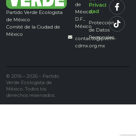
de
Privaci
dad
México,
Partido Verde Ecologista
D.F.,
de México
Protección
México
Comité de la Ciudad de
de Datos
México
Personales
contacto@pvem-
cdmx.org.mx
© 2016 – 2026 – Partido
Verde Ecologista de
México. Todos los
derechos reservados.