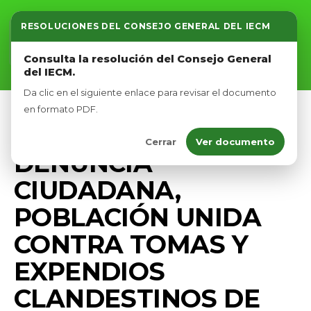
RESOLUCIONES DEL CONSEJO GENERAL DEL IECM
Inicio
Consulta la resolución del Consejo General
del IECM.
Nosotros
Da clic en el siguiente enlace para revisar el documento
Afíliate
en formato PDF.
PRENSA
Cerrar
Ver documento
Eventos
DENUNCIA
CIUDADANA,
POBLACIÓN UNIDA
CONTRA TOMAS Y
EXPENDIOS
CLANDESTINOS DE