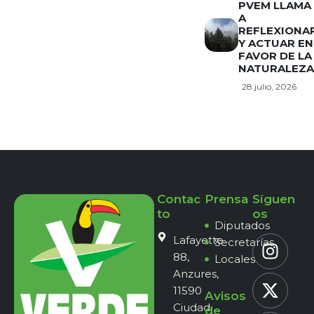
PVEM LLAMA
A
REFLEXIONA
Y ACTUAR EN
FAVOR DE LA
NATURALEZA
28 julio, 2026
Contac
Prensa
Síguen
to
os
Diputados
Lafayette
Secretarías
88,
Locales
Anzures,
11590
Avisos
Ciudad
de