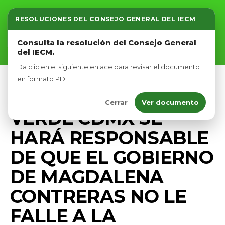
RESOLUCIONES DEL CONSEJO GENERAL DEL IECM
Inicio
Consulta la resolución del Consejo General
del IECM.
Nosotros
Da clic en el siguiente enlace para revisar el documento
Afíliate
en formato PDF.
CAMPAÑA
COMUNICADOS
PRENSA
Cerrar
Ver documento
Eventos
VERDE CDMX SE
HARÁ RESPONSABLE
DE QUE EL GOBIERNO
DE MAGDALENA
CONTRERAS NO LE
FALLE A LA