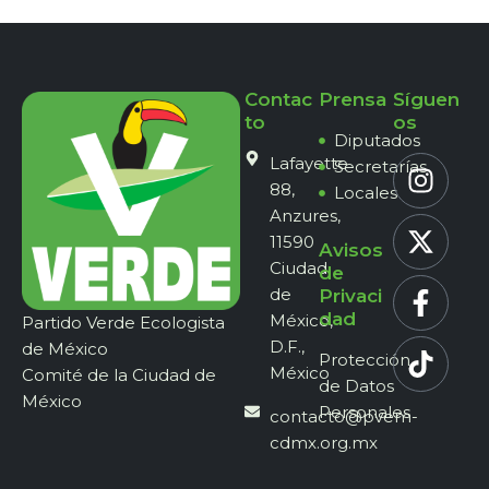
Contac
Prensa
Síguen
to
os
Diputados
Lafayette
Secretarías
88,
Locales
Anzures,
11590
Avisos
Ciudad
de
de
Privaci
dad
México,
Partido Verde Ecologista
D.F.,
de México
Protección
México
Comité de la Ciudad de
de Datos
México
Personales
contacto@pvem-
cdmx.org.mx