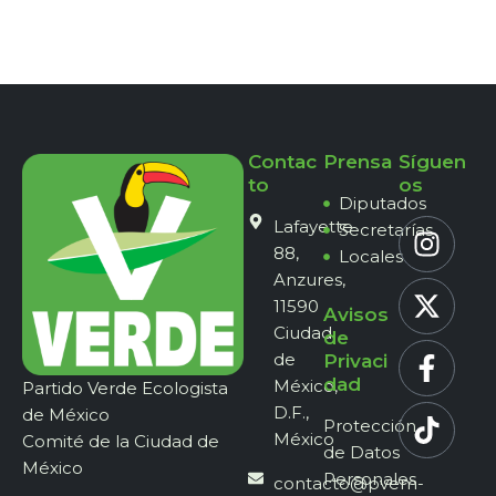
Contac
Prensa
Síguen
to
os
Diputados
Lafayette
Secretarías
88,
Locales
Anzures,
11590
Avisos
Ciudad
de
de
Privaci
dad
México,
Partido Verde Ecologista
D.F.,
de México
Protección
México
Comité de la Ciudad de
de Datos
México
Personales
contacto@pvem-