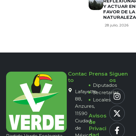
REFLEXIONA
Y ACTUAR EN
FAVOR DE LA
NATURALEZA
28 julio, 2026
Contac
Prensa
Síguen
to
os
Diputados
Lafayette
Secretarías
88,
Locales
Anzures,
11590
Avisos
Ciudad
de
de
Privaci
dad
México,
Partido Verde Ecologista