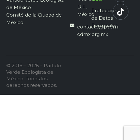
D.F.,
de México
Protección
México
Comité de la Ciudad de
de Datos
México
Personales
contacto@pvem-
cdmx.org.mx
© 2016 – 2026 – Partido
Verde Ecologista de
México. Todos los
derechos reservados.