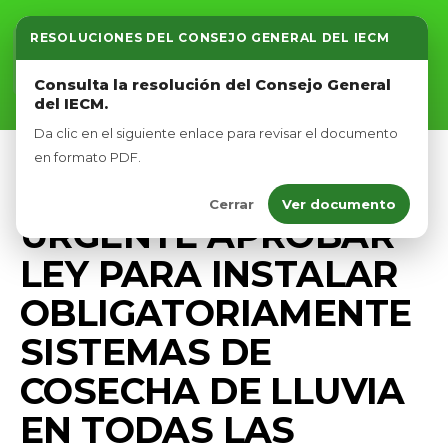
RESOLUCIONES DEL CONSEJO GENERAL DEL IECM
Inicio
Consulta la resolución del Consejo General
del IECM.
Nosotros
Da clic en el siguiente enlace para revisar el documento
Afíliate
en formato PDF.
MEDIO AMBIENTE
PRENSA
Cerrar
Ver documento
Eventos
URGENTE APROBAR
LEY PARA INSTALAR
OBLIGATORIAMENTE
SISTEMAS DE
COSECHA DE LLUVIA
EN TODAS LAS