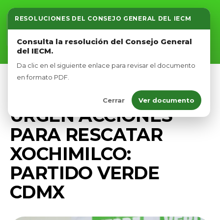
RESOLUCIONES DEL CONSEJO GENERAL DEL IECM
Inicio
Consulta la resolución del Consejo General
del IECM.
Nosotros
Da clic en el siguiente enlace para revisar el documento
Afíliate
en formato PDF.
COMUNICADOS
PRENSA
Cerrar
Ver documento
Eventos
URGEN ACCIONES
PARA RESCATAR
XOCHIMILCO:
PARTIDO VERDE
CDMX