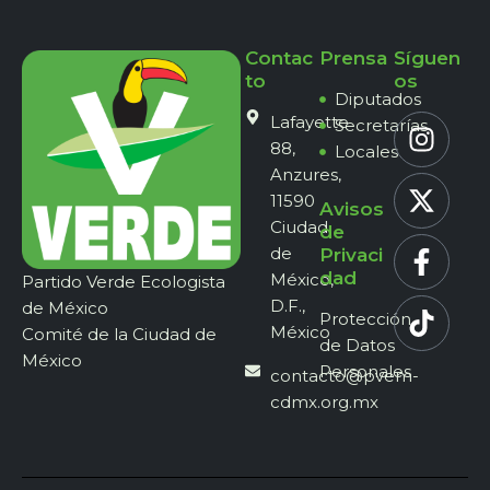
Contac
Prensa
Síguen
to
os
Diputados
Lafayette
Secretarías
88,
Locales
Anzures,
11590
Avisos
Ciudad
de
de
Privaci
dad
México,
Partido Verde Ecologista
D.F.,
de México
Protección
México
Comité de la Ciudad de
de Datos
México
Personales
contacto@pvem-
cdmx.org.mx