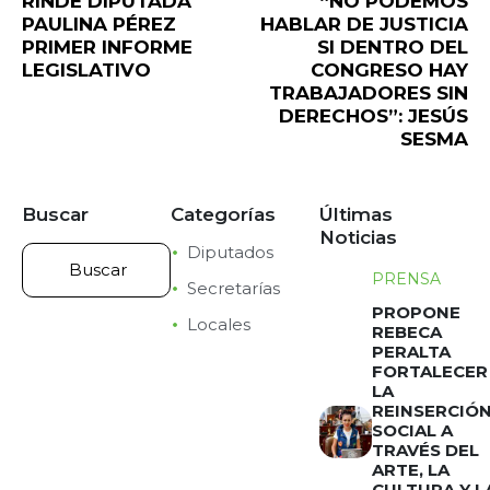
RINDE DIPUTADA
“NO PODEMOS
PAULINA PÉREZ
HABLAR DE JUSTICIA
PRIMER INFORME
SI DENTRO DEL
LEGISLATIVO
CONGRESO HAY
TRABAJADORES SIN
DERECHOS”: JESÚS
SESMA
Buscar
Categorías
Últimas
Noticias
Diputados
PRENSA
Secretarías
PROPONE
Locales
REBECA
PERALTA
FORTALECER
LA
REINSERCIÓ
SOCIAL A
TRAVÉS DEL
ARTE, LA
CULTURA Y L