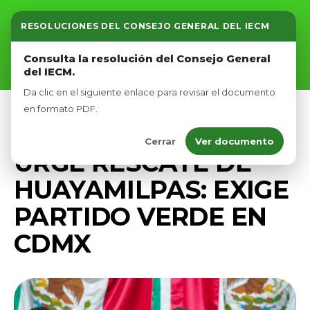
RESOLUCIONES DEL CONSEJO GENERAL DEL IECM
Inicio
Consulta la resolución del Consejo General
del IECM.
Nosotros
Da clic en el siguiente enlace para revisar el documento
Afíliate
en formato PDF.
PRENSA
Cerrar
Ver documento
Eventos
URGE RESCATE DE
HUAYAMILPAS: EXIGE
PARTIDO VERDE EN
CDMX