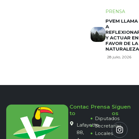
PRENSA
PVEM LLAMA
A
REFLEXIONA
Y ACTUAR EN
FAVOR DE LA
NATURALEZA
28 julio, 2026
Contac
Prensa
Síguen
to
os
Diputados
Lafayette
Secretarías
88,
Locales