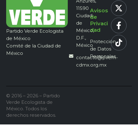
Anzures,
11590
Avisos
Ciudad
de
de
Privaci
dad
México,
Partido Verde Ecologista
D.F.,
de México
Protección
México
Comité de la Ciudad de
de Datos
México
Personales
contacto@pvem-
cdmx.org.mx
© 2016 – 2026 – Partido
Verde Ecologista de
México. Todos los
derechos reservados.