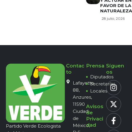
Y ACTUAR EN
FAVOR DE LA
NATURALEZA
28 julio, 2026
Contac
Prensa
Síguen
to
os
Diputados
Lafayette
Secretarías
88,
Locales
Anzures,
11590
Avisos
Ciudad
de
de
Privaci
dad
México,
Partido Verde Ecologista