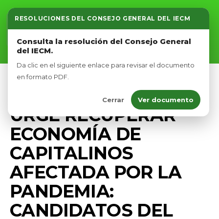
RESOLUCIONES DEL CONSEJO GENERAL DEL IECM
Inicio
Consulta la resolución del Consejo General
del IECM.
Nosotros
Da clic en el siguiente enlace para revisar el documento
Afíliate
en formato PDF.
CAMPAÑA
COMUNICADOS
PRENSA
Cerrar
Ver documento
Eventos
URGE RECUPERAR
ECONOMÍA DE
CAPITALINOS
AFECTADA POR LA
PANDEMIA:
CANDIDATOS DEL