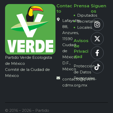
Contac
Prensa
Síguen
to
os
Diputados
Lafayette
Secretarías
88,
Locales
Anzures,
11590
Avisos
Ciudad
de
de
Privaci
dad
México,
Partido Verde Ecologista
D.F.,
de México
Protección
México
Comité de la Ciudad de
de Datos
México
Personales
contacto@pvem-
cdmx.org.mx
© 2016 – 2026 – Partido