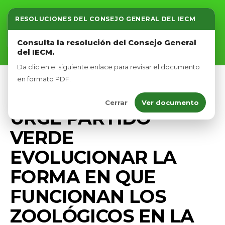
RESOLUCIONES DEL CONSEJO GENERAL DEL IECM
Inicio
Consulta la resolución del Consejo General
del IECM.
Nosotros
Da clic en el siguiente enlace para revisar el documento
Afíliate
en formato PDF.
PRENSA
Cerrar
Ver documento
Eventos
URGE PARTIDO
VERDE
EVOLUCIONAR LA
FORMA EN QUE
FUNCIONAN LOS
ZOOLÓGICOS EN LA