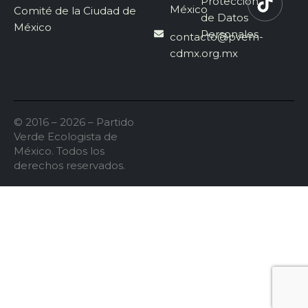
Protección
México
Comité de la Ciudad de
de Datos
México
Personales
contacto@pvem-
cdmx.org.mx
© 2016 – 2026 – Partido
Verde Ecologista de
México. Todos los
derechos reservados.