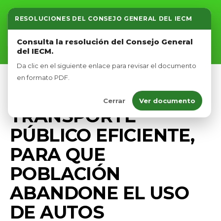
RESOLUCIONES DEL CONSEJO GENERAL DEL IECM
Inicio
Consulta la resolución del Consejo General
del IECM.
Nosotros
Da clic en el siguiente enlace para revisar el documento
Afíliate
en formato PDF.
PRENSA
Cerrar
Ver documento
Eventos
TRANSPORTE
PÚBLICO EFICIENTE,
PARA QUE
POBLACIÓN
ABANDONE EL USO
DE AUTOS