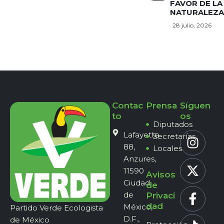
FAVOR DE LA
NATURALEZA
28 julio, 2026
Contac
Prensa
Síguen
to
os
Diputados
Lafayette
Secretarías
88,
Locales
Anzures,
11590
Avisos
Ciudad
de
de
Privaci
dad
México,
Partido Verde Ecologista
D.F.,
de México