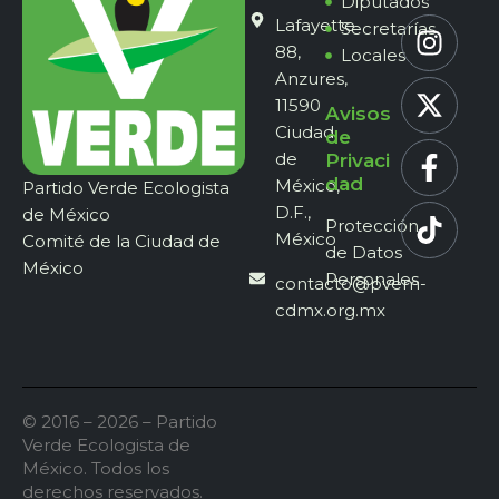
Diputados
Lafayette
Secretarías
88,
Locales
Anzures,
11590
Avisos
Ciudad
de
de
Privaci
dad
México,
Partido Verde Ecologista
D.F.,
de México
Protección
México
Comité de la Ciudad de
de Datos
México
Personales
contacto@pvem-
cdmx.org.mx
© 2016 – 2026 – Partido
Verde Ecologista de
México. Todos los
derechos reservados.