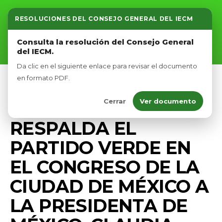
RESOLUCIONES DEL CONSEJO GENERAL DEL IECM
Inicio
Consulta la resolución del Consejo General
del IECM.
Nosotros
Da clic en el siguiente enlace para revisar el documento
Afíliate
en formato PDF.
COMUNICADOS
DIPUTADOS VERDES CDMX
Cerrar
Ver documento
Eventos
PRENSA
RESPALDA EL
PARTIDO VERDE EN
EL CONGRESO DE LA
CIUDAD DE MÉXICO A
LA PRESIDENTA DE