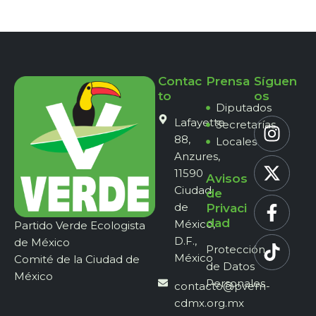
Contac
Prensa
Síguen
to
os
Diputados
Lafayette
Secretarías
88,
Locales
Anzures,
11590
Avisos
Ciudad
de
de
Privaci
dad
México,
Partido Verde Ecologista
D.F.,
de México
Protección
México
Comité de la Ciudad de
de Datos
México
Personales
contacto@pvem-
cdmx.org.mx