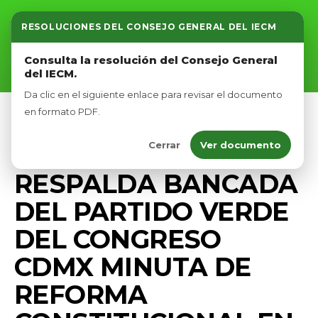
RESOLUCIONES DEL CONSEJO GENERAL DEL IECM
Inicio
Consulta la resolución del Consejo General
del IECM.
Nosotros
Da clic en el siguiente enlace para revisar el documento
Afíliate
en formato PDF.
COMUNICADOS
DIPUTADOS VERDES CDMX
Cerrar
Ver documento
Eventos
PRENSA
RESPALDA BANCADA
DEL PARTIDO VERDE
DEL CONGRESO
CDMX MINUTA DE
REFORMA