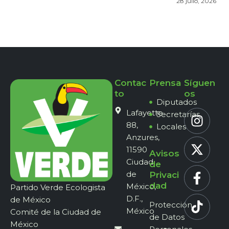
28 julio, 2026
Contac
Prensa
Síguen
to
os
Diputados
Lafayette
Secretarías
88,
Locales
Anzures,
11590
Avisos
Ciudad
de
de
Privaci
dad
México,
Partido Verde Ecologista
D.F.,
de México
Protección
México
Comité de la Ciudad de
de Datos
México