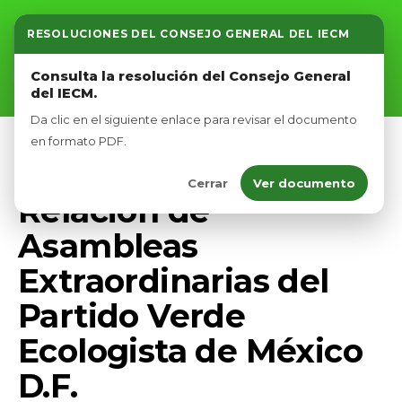
RESOLUCIONES DEL CONSEJO GENERAL DEL IECM
Inicio
Consulta la resolución del Consejo General
del IECM.
Nosotros
Da clic en el siguiente enlace para revisar el documento
Afíliate
en formato PDF.
ESTRUCTURA PVEM CDMX
Cerrar
Ver documento
Eventos
Relación de
Asambleas
Extraordinarias del
Partido Verde
Ecologista de México
D.F.