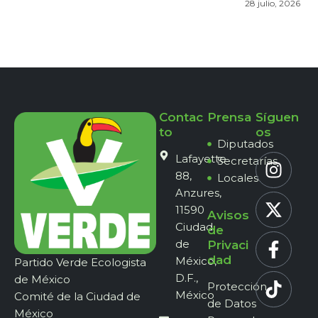
28 julio, 2026
Contac
Prensa
Síguen
to
os
Diputados
Lafayette
Secretarías
88,
Locales
Anzures,
11590
Avisos
Ciudad
de
de
Privaci
dad
México,
Partido Verde Ecologista
D.F.,
de México
Protección
México
Comité de la Ciudad de
de Datos
México