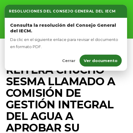
RESOLUCIONES DEL CONSEJO GENERAL DEL IECM
Inicio
Consulta la resolución del Consejo General
del IECM.
Nosotros
Da clic en el siguiente enlace para revisar el documento
Afíliate
en formato PDF.
MEDIO AMBIENTE
PRENSA
Cerrar
Ver documento
Eventos
REITERA CHUCHO
SESMA LLAMADO A
COMISIÓN DE
GESTIÓN INTEGRAL
DEL AGUA A
APROBAR SU