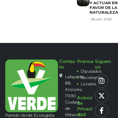
Y ACTUAR EN
FAVOR DE LA
NATURALEZA
28 julio, 2026
Contac
Prensa
Síguen
to
os
Diputados
Lafayette
Secretarías
88,
Locales
Anzures,
11590
Avisos
Ciudad
de
de
Privaci
dad
México,
Partido Verde Ecologista