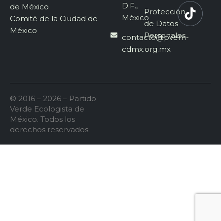
D.F.,
de México
Protección
México
Comité de la Ciudad de
de Datos
México
Personales
contacto@pvem-
cdmx.org.mx
© 2016 – 2026 – Partido
Verde Ecologista de
México. Todos los
derechos reservados.