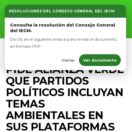
RESOLUCIONES DEL CONSEJO GENERAL DEL IECM
Inicio
Consulta la resolución del Consejo General
del IECM.
Nosotros
Da clic en el siguiente enlace para revisar el documento
Afíliate
en formato PDF.
MEDIO AMBIENTE
PRENSA
Cerrar
Ver documento
Eventos
PIDE ALIANZA VERDE
QUE PARTIDOS
POLÍTICOS INCLUYAN
TEMAS
AMBIENTALES EN
SUS PLATAFORMAS