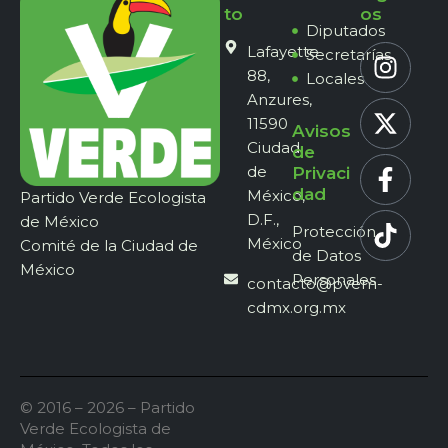
to
os
Diputados
Lafayette
Secretarías
88,
Locales
Anzures,
11590
Avisos
Ciudad
de
de
Privaci
dad
México,
Partido Verde Ecologista
D.F.,
de México
Protección
México
Comité de la Ciudad de
de Datos
México
Personales
contacto@pvem-
cdmx.org.mx
© 2016 – 2026 – Partido
Verde Ecologista de