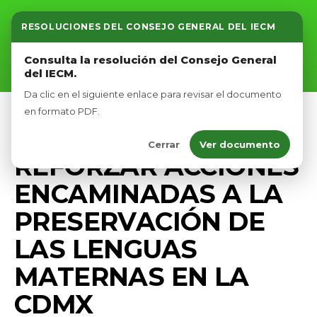
RESOLUCIONES DEL CONSEJO GENERAL DEL IECM
Inicio
Consulta la resolución del Consejo General
del IECM.
Nosotros
Da clic en el siguiente enlace para revisar el documento
Afíliate
en formato PDF.
PRENSA
Cerrar
Ver documento
Eventos
REFORZAR ACCIONES
ENCAMINADAS A LA
PRESERVACIÓN DE
LAS LENGUAS
MATERNAS EN LA
CDMX