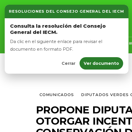
RESOLUCIONES DEL CONSEJO GENERAL DEL IECM
Inicio
Consulta la resolución del Consejo
General del IECM.
Nosotros
Da clic en el siguiente enlace para revisar el
Inicio
Nosotros
Logros
Noticias
Tra
documento en formato PDF.
Cerrar
Ver documento
Afíliate
Eventos
COMUNICADOS
DIPUTADOS VERDES 
PROPONE DIPUTA
OTORGAR INCENT