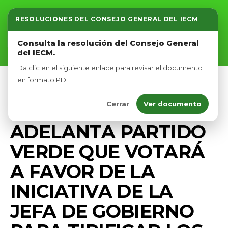
RESOLUCIONES DEL CONSEJO GENERAL DEL IECM
Inicio
Consulta la resolución del Consejo General
del IECM.
Nosotros
Da clic en el siguiente enlace para revisar el documento
Afíliate
en formato PDF.
COMUNICADOS
DIPUTADOS VERDES CDMX
Cerrar
Ver documento
Eventos
PRENSA
ADELANTA PARTIDO
VERDE QUE VOTARÁ
A FAVOR DE LA
INICIATIVA DE LA
JEFA DE GOBIERNO