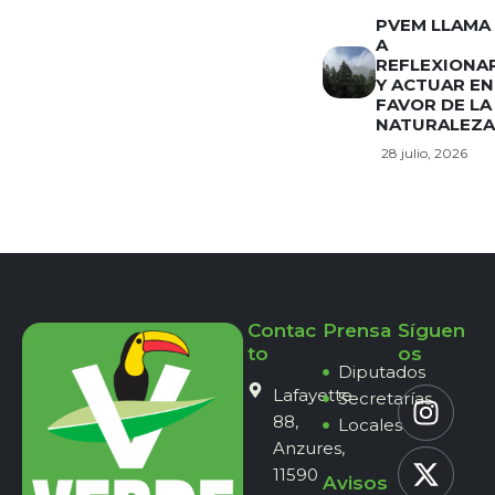
PVEM LLAMA
A
REFLEXIONA
Y ACTUAR EN
FAVOR DE LA
NATURALEZA
28 julio, 2026
Contac
Prensa
Síguen
to
os
Diputados
Lafayette
Secretarías
88,
Locales
Anzures,
11590
Avisos