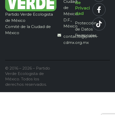
Ciudad
de
de
Privaci
dad
México,
Partido Verde Ecologista
D.F.,
de México
Protección
México
Comité de la Ciudad de
de Datos
México
Personales
contacto@pvem-
cdmx.org.mx
© 2016 – 2026 – Partido
Verde Ecologista de
México. Todos los
derechos reservados.