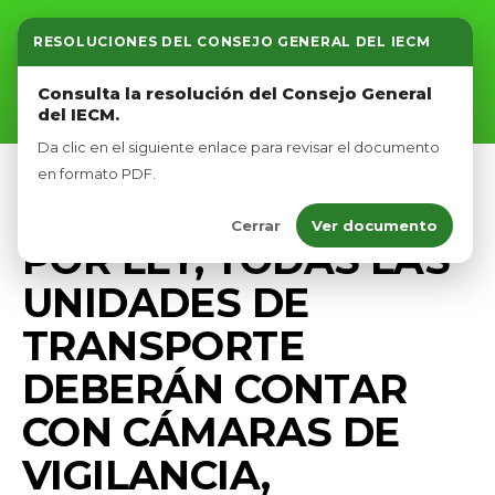
RESOLUCIONES DEL CONSEJO GENERAL DEL IECM
Inicio
Consulta la resolución del Consejo General
del IECM.
Nosotros
Da clic en el siguiente enlace para revisar el documento
Afíliate
en formato PDF.
PRENSA
Cerrar
Ver documento
Eventos
POR LEY, TODAS LAS
UNIDADES DE
TRANSPORTE
DEBERÁN CONTAR
CON CÁMARAS DE
VIGILANCIA,