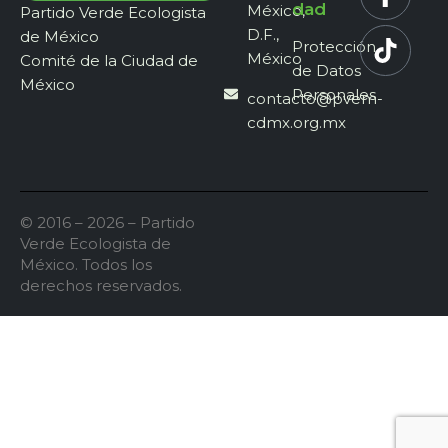
dad
México,
Partido Verde Ecologista
D.F.,
de México
Protección
México
Comité de la Ciudad de
de Datos
México
Personales
contacto@pvem-
cdmx.org.mx
© 2016 – 2026 – Partido
Verde Ecologista de
México. Todos los
derechos reservados.