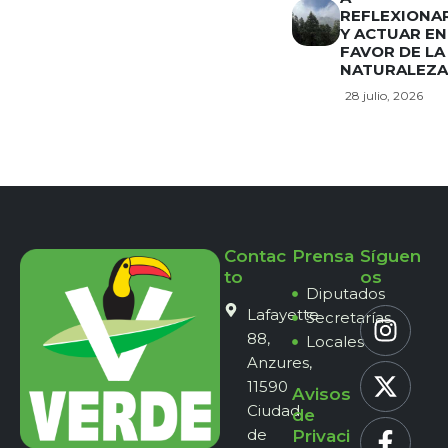
REFLEXIONA
Y ACTUAR EN
FAVOR DE LA
NATURALEZA
28 julio, 2026
Contac
Prensa
Síguen
to
os
Diputados
Lafayette
Secretarías
88,
Locales
Anzures,
11590
Avisos
Ciudad
de
de
Privaci