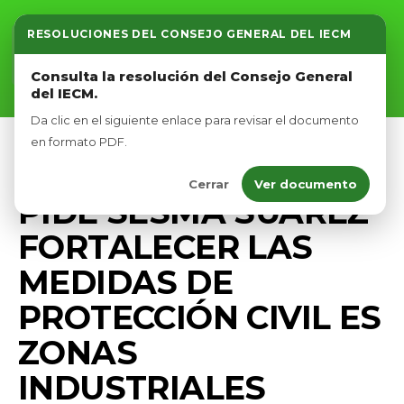
RESOLUCIONES DEL CONSEJO GENERAL DEL IECM
Inicio
Consulta la resolución del Consejo General
del IECM.
Nosotros
Da clic en el siguiente enlace para revisar el documento
Afíliate
en formato PDF.
COMUNICADOS
PRENSA
Cerrar
Ver documento
Eventos
PIDE SESMA SUÁREZ
FORTALECER LAS
MEDIDAS DE
PROTECCIÓN CIVIL ES
ZONAS
INDUSTRIALES