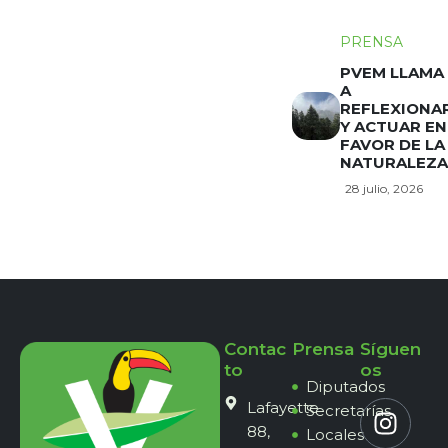
PRENSA
PVEM LLAMA
A
REFLEXIONA
Y ACTUAR EN
FAVOR DE LA
NATURALEZA
28 julio, 2026
Contac
Prensa
Síguen
to
os
Diputados
Lafayette
Secretarías
88,
Locales