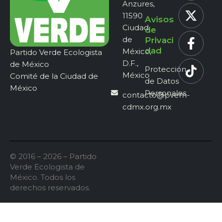
Anzures,
11590
Avisos
Ciudad
de
de
Privaci
dad
México,
Partido Verde Ecologista
D.F.,
de México
Protección
México
Comité de la Ciudad de
de Datos
México
Personales
contacto@pvem-
cdmx.org.mx
© 2016 – 2026 – Partido
Verde Ecologista de
México. Todos los
derechos reservados.