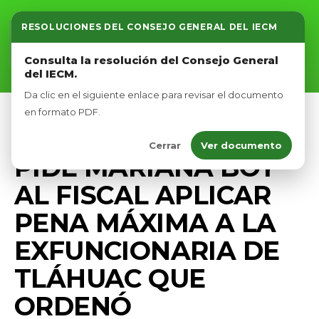
RESOLUCIONES DEL CONSEJO GENERAL DEL IECM
Inicio
Consulta la resolución del Consejo General
del IECM.
Nosotros
Da clic en el siguiente enlace para revisar el documento
Afíliate
en formato PDF.
PRENSA
Cerrar
Ver documento
Eventos
PIDE MARIANA BOY
AL FISCAL APLICAR
PENA MÁXIMA A LA
EXFUNCIONARIA DE
TLÁHUAC QUE
ORDENÓ