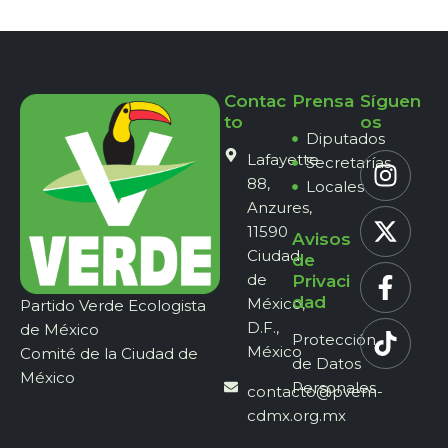
Contac
Prensa
Síguen
to
os
Diputados
Lafayette
Secretarías
88,
Locales
Anzures,
11590
Avisos
Ciudad
de
de
Privaci
dad
México,
Partido Verde Ecologista
D.F.,
de México
Protección
México
Comité de la Ciudad de
de Datos
México
Personales
contacto@pvem-
cdmx.org.mx