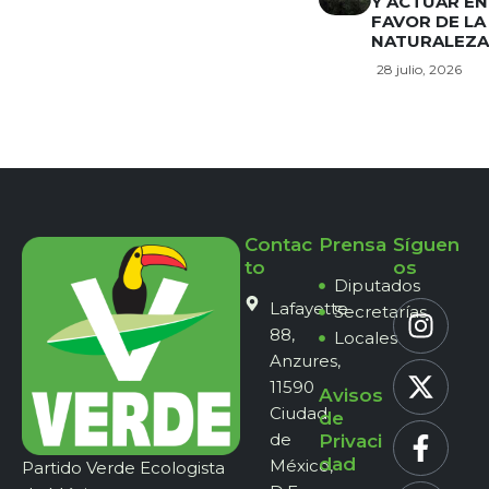
Y ACTUAR EN
FAVOR DE LA
NATURALEZA
28 julio, 2026
Contac
Prensa
Síguen
to
os
Diputados
Lafayette
Secretarías
88,
Locales
Anzures,
11590
Avisos
Ciudad
de
de
Privaci
dad
México,
Partido Verde Ecologista