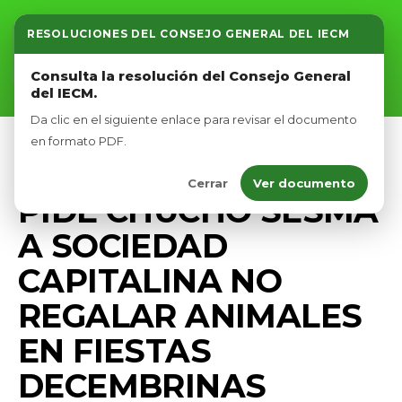
RESOLUCIONES DEL CONSEJO GENERAL DEL IECM
Inicio
Consulta la resolución del Consejo General
del IECM.
Nosotros
Da clic en el siguiente enlace para revisar el documento
Afíliate
en formato PDF.
BIENESTAR ANIMAL
PRENSA
Cerrar
Ver documento
Eventos
PIDE CHUCHO SESMA
A SOCIEDAD
CAPITALINA NO
REGALAR ANIMALES
EN FIESTAS
DECEMBRINAS