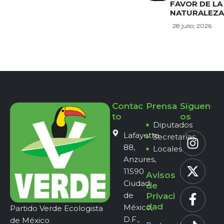
FAVOR DE LA
NATURALEZA
28 julio, 2026
Contac
Prensa
Síguen
to
os
Diputados
Lafayette
Secretarías
88,
Locales
Anzures,
11590
Avisos
Ciudad
de
de
Privaci
dad
México,
Partido Verde Ecologista
D.F.,
de México