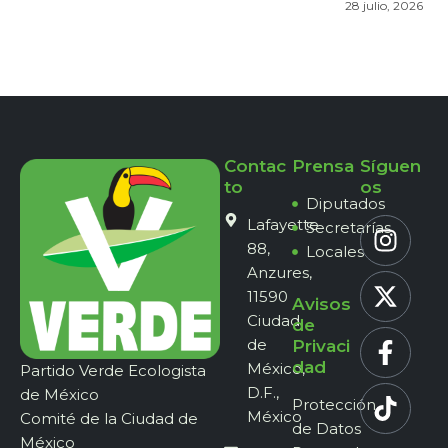
28 julio, 2026
Contac
Prensa
Síguen
to
os
Diputados
Lafayette
Secretarías
88,
Locales
Anzures,
11590
Avisos
Ciudad
de
de
Privaci
dad
México,
Partido Verde Ecologista
D.F.,
de México
Protección
México
Comité de la Ciudad de
de Datos
México