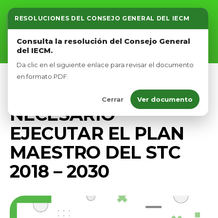
RESOLUCIONES DEL CONSEJO GENERAL DEL IECM
Inicio
Consulta la resolución del Consejo General
del IECM.
Nosotros
Da clic en el siguiente enlace para revisar el documento
Afíliate
en formato PDF.
PRENSA
Cerrar
Ver documento
Eventos
NECESARIO
EJECUTAR EL PLAN
MAESTRO DEL STC
2018 – 2030