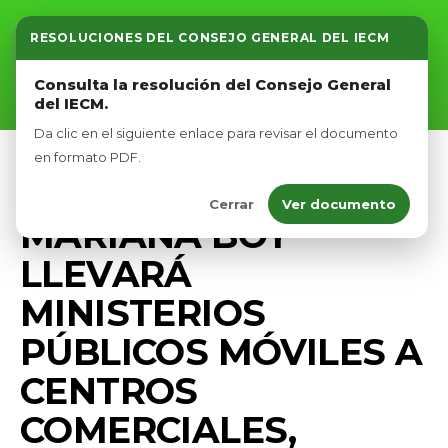
RESOLUCIONES DEL CONSEJO GENERAL DEL IECM
Inicio
Consulta la resolución del Consejo General
del IECM.
Nosotros
Da clic en el siguiente enlace para revisar el documento
Afíliate
en formato PDF.
PRENSA
Cerrar
Ver documento
Eventos
MARIANA BOY
LLEVARÁ
MINISTERIOS
PÚBLICOS MÓVILES A
CENTROS
COMERCIALES,