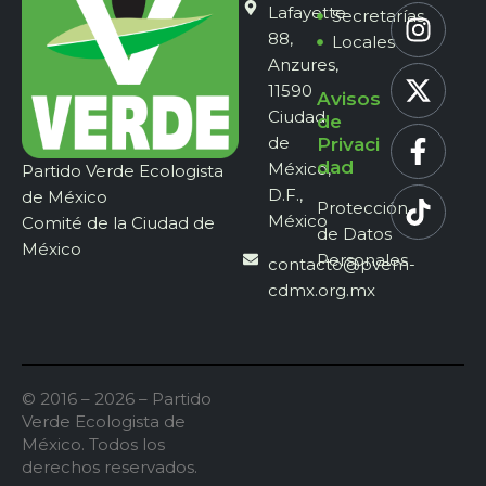
Lafayette
Secretarías
88,
Locales
Anzures,
11590
Avisos
Ciudad
de
de
Privaci
dad
México,
Partido Verde Ecologista
D.F.,
de México
Protección
México
Comité de la Ciudad de
de Datos
México
Personales
contacto@pvem-
cdmx.org.mx
© 2016 – 2026 – Partido
Verde Ecologista de
México. Todos los
derechos reservados.