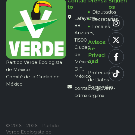
Contac
Prensa
Síguen
to
os
Diputados
Lafayette
Secretarías
88,
Locales
Anzures,
11590
Avisos
Ciudad
de
de
Privaci
dad
México,
Partido Verde Ecologista
D.F.,
de México
Protección
México
Comité de la Ciudad de
de Datos
México
Personales
contacto@pvem-
cdmx.org.mx
© 2016 – 2026 – Partido
Verde Ecologista de