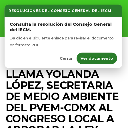
RESOLUCIONES DEL CONSEJO GENERAL DEL IECM
Inicio
Consulta la resolución del Consejo General
del IECM.
Nosotros
Da clic en el siguiente enlace para revisar el documento
Afíliate
en formato PDF.
COMUNICADOS
DIPUTADOS VERDES CDMX
Cerrar
Ver documento
Eventos
PRENSA
LLAMA YOLANDA
LÓPEZ, SECRETARIA
DE MEDIO AMBIENTE
DEL PVEM-CDMX AL
CONGRESO LOCAL A