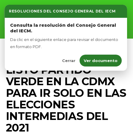
RESOLUCIONES DEL CONSEJO GENERAL DEL IECM
Inicio
Consulta la resolución del Consejo General
del IECM.
Nosotros
Da clic en el siguiente enlace para revisar el documento
Afíliate
en formato PDF.
COMUNICADOS
PRENSA
Cerrar
Ver documento
Eventos
LISTO PARTIDO
VERDE EN LA CDMX
PARA IR SOLO EN LAS
ELECCIONES
INTERMEDIAS DEL
2021