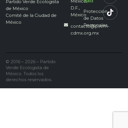
dad
México,
Partido Verde Ecologista
D.F.,
de México
Protección
México
Comité de la Ciudad de
de Datos
México
Personales
contacto@pvem-
cdmx.org.mx
© 2016 – 2026 – Partido
Verde Ecologista de
México. Todos los
derechos reservados.