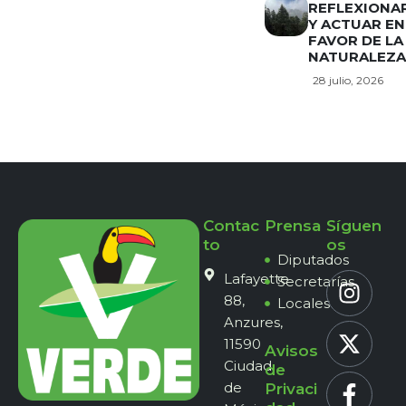
REFLEXIONA
Y ACTUAR EN
FAVOR DE LA
NATURALEZA
28 julio, 2026
Contac
Prensa
Síguen
to
os
Diputados
Lafayette
Secretarías
88,
Locales
Anzures,
11590
Avisos
Ciudad
de
de
Privaci